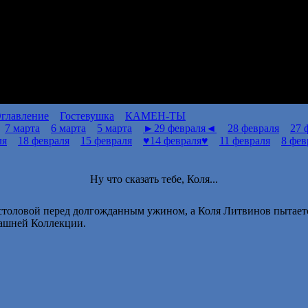
главление
Гостевушка
КАМЕН-ТЫ
7 марта
6 марта
5 марта
►29 февраля◄
28 февраля
27 
ля
18 февраля
15 февраля
♥14 февраля♥
11 февраля
8 фев
Ну что сказать тебе, Коля...
у столовой перед долгожданным ужином, а Коля Литвинов пытает
машней Коллекции.