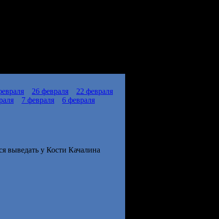
февраля
26 февраля
22 февраля
раля
7 февраля
6 февраля
ся выведать у Кости Качалина