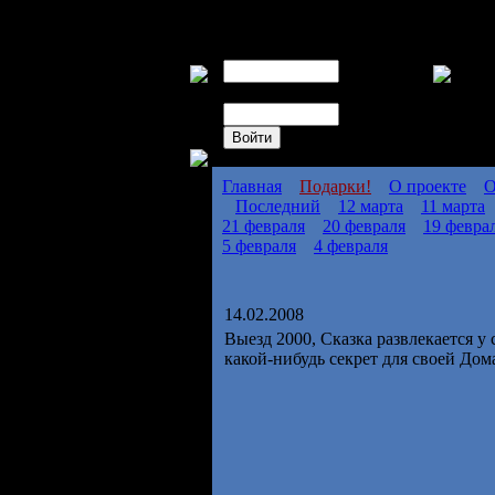
Авторизация
Пользователь
Пароль
Главная
Подарки!
О проекте
О
Последний
12 марта
11 марта
21 февраля
20 февраля
19 февра
5 февраля
4 февраля
14.02.2008
Выезд 2000, Сказка развлекается 
какой-нибудь секрет для своей До