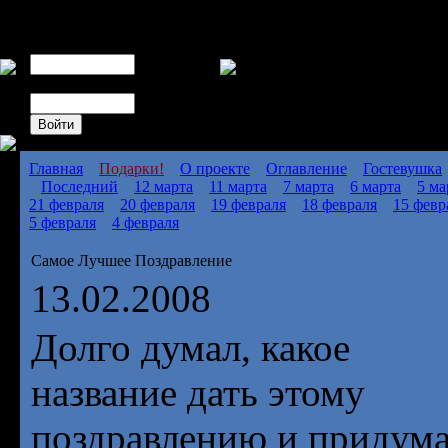
Авторизация
Пользователь
Пароль
Главная
Подарки!
О проекте
Оглавление
Гостевушка
Последний
12 марта
11 марта
7 марта
6 марта
5 ма
21 февраля
20 февраля
19 февраля
18 февраля
15 февр
5 февраля
4 февраля
Самое Лучшее Поздравление
13.02.2008
Долго думал, какое
название дать этому
поздравлению и придум