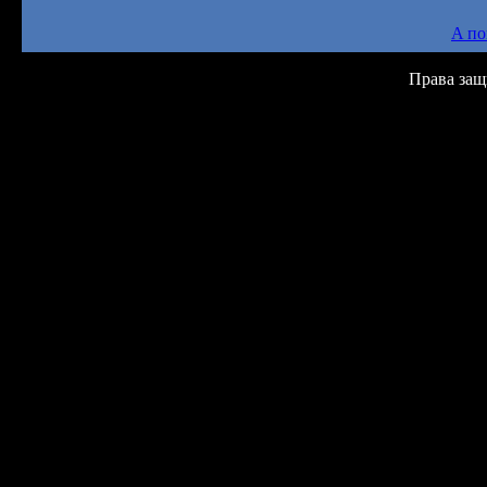
A по
Права защ